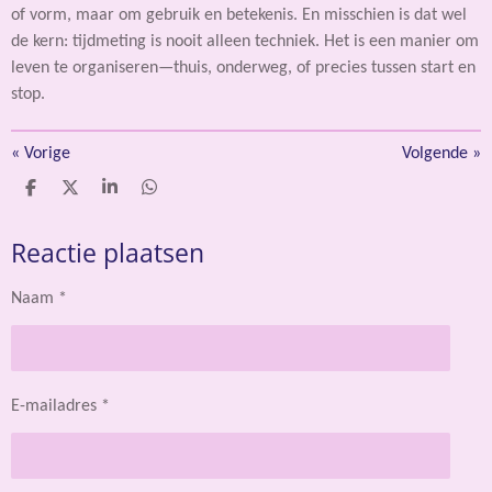
of vorm, maar om gebruik en betekenis. En misschien is dat wel
de kern: tijdmeting is nooit alleen techniek. Het is een manier om
leven te organiseren—thuis, onderweg, of precies tussen start en
stop.
«
Vorige
Volgende
»
D
D
S
D
e
e
h
e
l
e
a
l
Reactie plaatsen
e
l
r
e
n
e
n
Naam *
E-mailadres *