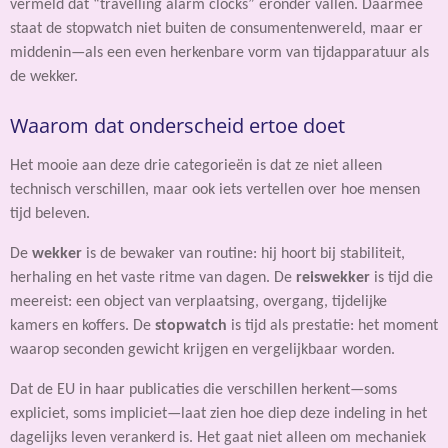
vermeld dat “travelling alarm clocks” eronder vallen. Daarmee
staat de stopwatch niet buiten de consumentenwereld, maar er
middenin—als een even herkenbare vorm van tijdapparatuur als
de wekker.
Waarom dat onderscheid ertoe doet
Het mooie aan deze drie categorieën is dat ze niet alleen
technisch verschillen, maar ook iets vertellen over hoe mensen
tijd beleven.
De
wekker
is de bewaker van routine: hij hoort bij stabiliteit,
herhaling en het vaste ritme van dagen. De
reiswekker
is tijd die
meereist: een object van verplaatsing, overgang, tijdelijke
kamers en koffers. De
stopwatch
is tijd als prestatie: het moment
waarop seconden gewicht krijgen en vergelijkbaar worden.
Dat de EU in haar publicaties die verschillen herkent—soms
expliciet, soms impliciet—laat zien hoe diep deze indeling in het
dagelijks leven verankerd is. Het gaat niet alleen om mechaniek