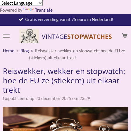
Ga
Powered by
Translate
direct
naar
Gratis verzending vanaf 75 euro in Nederland!
de
hoofdinhoud
VINTAGE
STOPWATCHES
Home
»
Blog
»
Reiswekker, wekker en stopwatch: hoe de EU ze
(stiekem) uit elkaar trekt
Reiswekker, wekker en stopwatch:
hoe de EU ze (stiekem) uit elkaar
trekt
Gepubliceerd op 23 december 2025 om 23:29