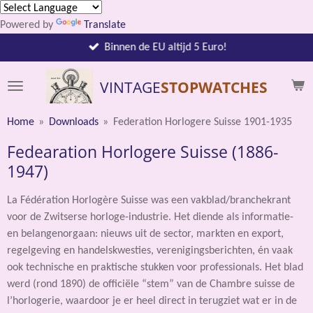
Ga
Powered by
Translate
direct
naar
Binnen de EU altijd 5 Euro!
de
hoofdinhoud
VINTAGE
STOPWATCHES
Home
»
Downloads
»
Federation Horlogere Suisse 1901-1935
Fedearation Horlogere Suisse (1886-
1947)
La Fédération Horlogère Suisse was een vakblad/branchekrant
voor de Zwitserse horloge-industrie. Het diende als informatie-
en belangenorgaan: nieuws uit de sector, markten en export,
regelgeving en handelskwesties, verenigingsberichten, én vaak
ook technische en praktische stukken voor professionals. Het blad
werd (rond 1890) de officiële “stem” van de Chambre suisse de
l’horlogerie, waardoor je er heel direct in terugziet wat er in de