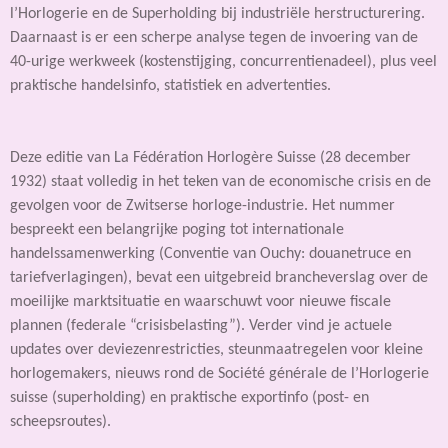
l’Horlogerie en de Superholding bij industriële herstructurering.
Daarnaast is er een scherpe analyse tegen de invoering van de
40-urige werkweek (kostenstijging, concurrentienadeel), plus veel
praktische handelsinfo, statistiek en advertenties.
Deze editie van La Fédération Horlogère Suisse (28 december
1932) staat volledig in het teken van de economische crisis en de
gevolgen voor de Zwitserse horloge-industrie. Het nummer
bespreekt een belangrijke poging tot internationale
handelssamenwerking (Conventie van Ouchy: douanetruce en
tariefverlagingen), bevat een uitgebreid brancheverslag over de
moeilijke marktsituatie en waarschuwt voor nieuwe fiscale
plannen (federale “crisisbelasting”). Verder vind je actuele
updates over deviezenrestricties, steunmaatregelen voor kleine
horlogemakers, nieuws rond de Société générale de l’Horlogerie
suisse (superholding) en praktische exportinfo (post- en
scheepsroutes).