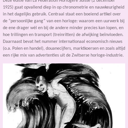
Deze editie van La Fédération Horlogère Suisse (2 december
1925) gaat opvallend diep in op chronometrie en nauwkeurigheid
in het dagelijks gebruik. Centraal staat een boeiend artikel over
de “persoonlijke gang” van een horloge: waarom een uurwerk bij
de ene drager wél en bij de andere minder precies kan lopen, en
hoe trillingen en transport (treinritten) de afwijking beïnvloeden.
Daarnaast bevat het nummer internationaal economisch nieuws
(o.a. Polen en handel), douanecijfers, marktkoersen en zoals altijd
een rijke mix van advertenties uit de Zwitserse horloge-industrie.