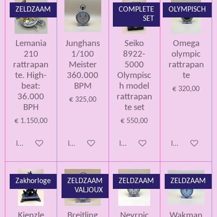
ZELDZAAM
COMPLETE
OLYMPISCH
SET
Lemania
Junghans
Seiko
Omega
210
1/100
8922-
olympic
rattrapan
Meister
5000
rattrapan
te. High-
360.000
Olympisc
te
beat:
BPM
h model
€ 320,00
36.000
rattrapan
€ 325,00
BPH
te set
€ 1.150,00
€ 550,00
In winkelwagen
In winkelwagen
In winkelwagen
In winkelwage
Zakhorloge
ZELDZAAM
ZELDZAAM
ZELDZAAM
VALJOUX
Kienzle
Breitling
Neyrpic
Wakman