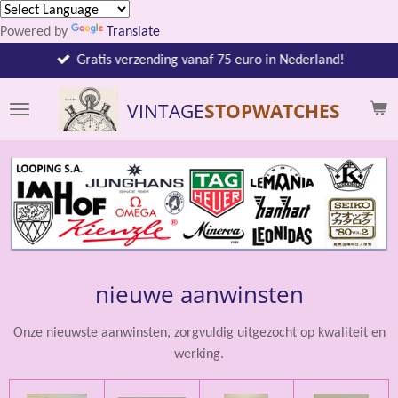
Ga
Powered by
Translate
direct
naar
Gratis verzending vanaf 75 euro in Nederland!
de
hoofdinhoud
VINTAGE
STOPWATCHES
nieuwe aanwinsten
Onze nieuwste aanwinsten, zorgvuldig uitgezocht op kwaliteit en
werking.