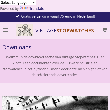
Ga
Powered by
Translate
direct
naar
Gratis verzending vanaf 75 euro in Nederland!
de
hoofdinhoud
VINTAGE
STOPWATCHES
Downloads
Welkom in de download sectie van Vintage Stopwatches! Hier
vindt u een documenten over de uurwerkindustrie en
stopwatches in het bijzonder. Blader door onze bieb en geniet van
de schitterende advertenties.