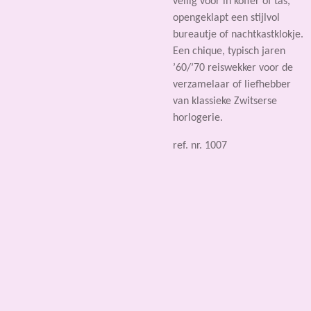
veilig voor in koffer of tas,
opengeklapt een stijlvol
bureautje of nachtkastklokje.
Een chique, typisch jaren
’60/’70 reiswekker voor de
verzamelaar of liefhebber
van klassieke Zwitserse
horlogerie.
ref. nr. 1007