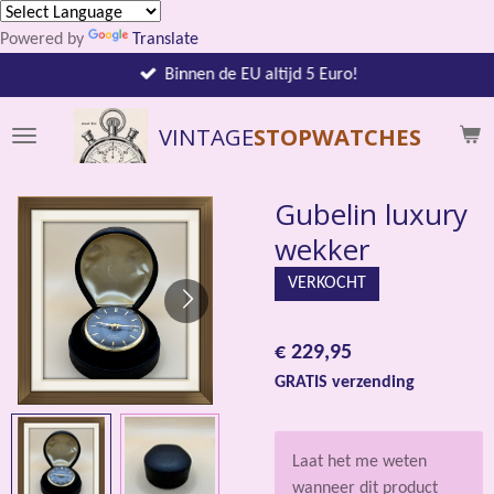
Ga
Powered by
Translate
direct
naar
Binnen de EU altijd 5 Euro!
de
hoofdinhoud
VINTAGE
STOPWATCHES
Gubelin luxury
wekker
VERKOCHT
€ 229,95
GRATIS verzending
Laat het me weten
wanneer dit product